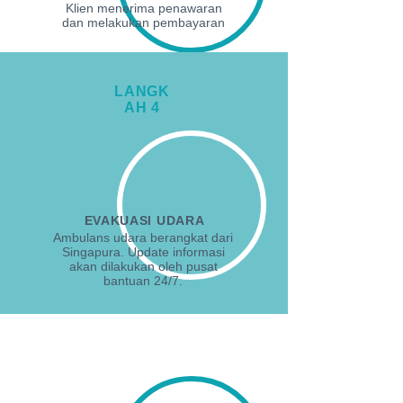
Klien menerima penawaran
dan melakukan pembayaran
LANGK
AH 4
EVAKUASI UDARA
Ambulans udara berangkat dari
Singapura. Update informasi
akan dilakukan oleh pusat
bantuan 24/7.
LANGKAH 5