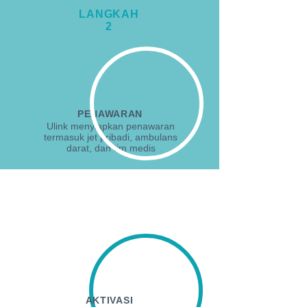
LANGKAH
2
PENAWARAN
Ulink menyiapkan penawaran
termasuk jet pribadi, ambulans
darat, dan tim medis
LANGKA
H 3
AKTIVASI