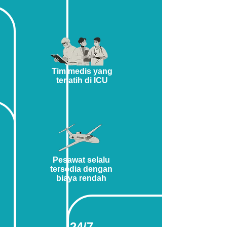
Tim medis yang
terlatih di ICU
Pesawat selalu
tersedia dengan
biaya rendah
24/7