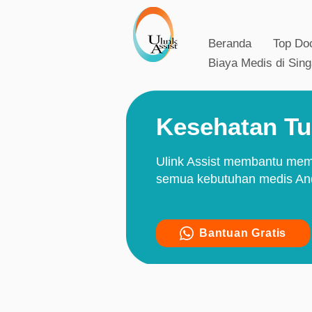
Beranda
Top Do
Biaya Medis di Sin
Kesehatan Tu
Ulink Assist membantu mem
semua kebutuhan medis Anda
Bantuan Gratis