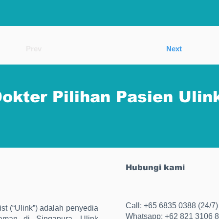
Prev
Next
okter Pilihan Pasien Ulin
Hubungi kami
Call: +65 6835 0388 (24/7)
st (“Ulink”) adalah penyedia
Whatsapp: +62 821 3106 
aman di Singapura. Ulink