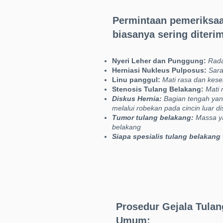
Permintaan pemeriksaa
biasanya
sering diteri
Nyeri Leher dan Punggung:
Rada
Herniasi Nukleus Pulposus:
Saraf
Linu panggul:
Mati rasa dan kese
Stenosis Tulang Belakang:
Mati 
Diskus Hernia:
Bagian tengah yang
melalui robekan pada cincin luar d
Tumor tulang belakang:
Massa ya
belakang
Siapa spesialis tulang belakang 
Prosedur Gejala Tulan
Umum: