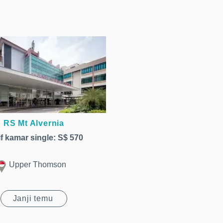
RS Mt Alvernia
if kamar single: S$ 570
Upper Thomson
Janji temu