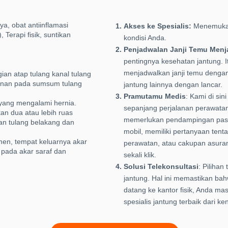
a, obat antiinflamasi
Akses ke Spesialis:
Menemukan
 Terapi fisik, suntikan
kondisi Anda.
Penjadwalan Janji Temu Men
pentingnya kesehatan jantung. 
menjadwalkan janji temu dengan 
an atap tulang kanal tulang
anan pada sumsum tulang
jantung lainnya dengan lancar.
Pramutamu Medis
: Kami di si
yang mengalami hernia.
sepanjang perjalanan perawata
n dua atau lebih ruas
memerlukan pendampingan pasien
an tulang belakang dan
mobil, memiliki pertanyaan tent
en, tempat keluarnya akar
perawatan, atau cakupan asuran
 pada akar saraf dan
sekali klik.
Solusi Telekonsultasi
: Pilihan
jantung. Hal ini memastikan ba
datang ke kantor fisik, Anda m
spesialis jantung terbaik dari