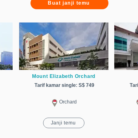
Buat janji temu
Mount Elizabeth Orchard
Tarif kamar single: S$ 749
Tar
Orchard
Janji temu