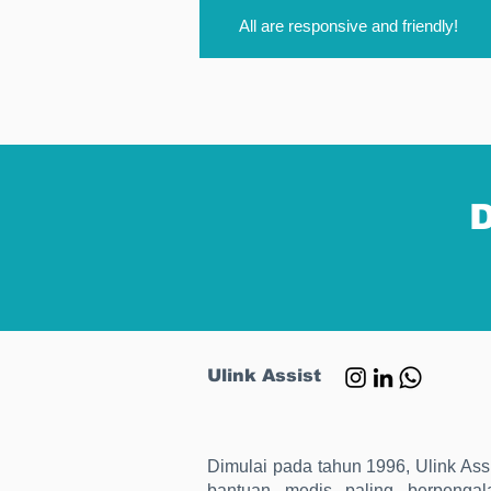
All are responsive and friendly!
D
Ulink Assist
Dimulai pada tahun 1996, Ulink Assi
bantuan medis paling berpengal