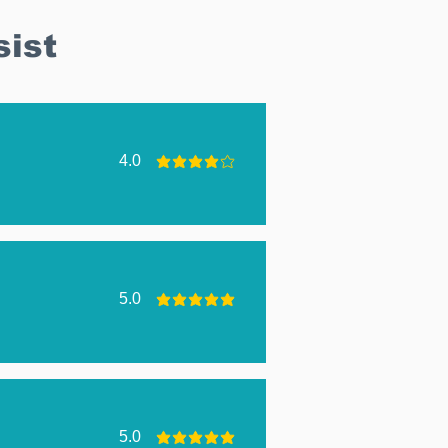
sist
4.0
penilaian rata-rata 4 dari 5
5.0
penilaian rata-rata 5 dari 5
5.0
penilaian rata-rata 5 dari 5